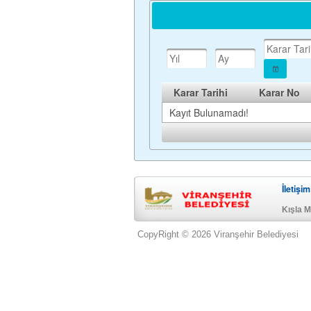
Karar Tarihi
Karar No
Kayıt Bulunamadı!
İletişim
Kışla M
CopyRight © 2026 Viranşehir Belediyesi